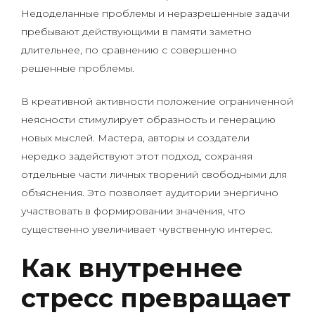
Недоделанные проблемы и неразрешенные задачи
пребывают действующими в памяти заметно
длительнее, по сравнению с совершенно
решенные проблемы.
В креативной активности положение ограниченной
неясности стимулирует образность и генерацию
новых мыслей. Мастера, авторы и создатели
нередко задействуют этот подход, сохраняя
отдельные части личных творений свободными для
объяснения. Это позволяет аудитории энергично
участвовать в формировании значения, что
существенно увеличивает чувственную интерес.
Как внутреннее
стресс превращает