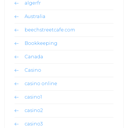
algerfr
Australia
beechstreetcafe.com
Bookkeeping
Canada
Casino
casino online
casino1
casino2
casino3