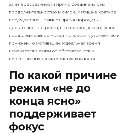
заинтересованности прямо соединена с их
продолжительностью и силой. Излишне краткое
предчувствие не имеет время породить
достаточного стресса, в то период как излишне
продолжительное может привести к утомлению и
понижению мотивации. Идеальная время
изменяется в связи от обстоятельств и
персональных характеристик личности.
По какой причине
режим «не до
конца ясно»
поддерживает
фокус