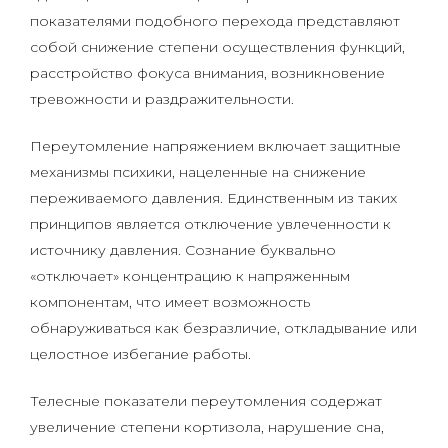
показателями подобного перехода представляют
собой снижение степени осуществления функций,
расстройство фокуса внимания, возникновение
тревожности и раздражительности.
Переутомление напряжением включает защитные
механизмы психики, нацеленные на снижение
переживаемого давления. Единственным из таких
принципов является отключение увлеченности к
источнику давления. Сознание буквально
«отключает» концентрацию к напряженным
компонентам, что имеет возможность
обнаруживаться как безразличие, откладывание или
целостное избегание работы.
Телесные показатели переутомления содержат
увеличение степени кортизола, нарушение сна,