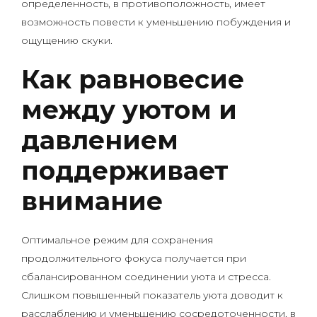
определенность, в противоположность, имеет
возможность повести к уменьшению побуждения и
ощущению скуки.
Как равновесие
между уютом и
давлением
поддерживает
внимание
Оптимальное режим для сохранения
продолжительного фокуса получается при
сбалансированном соединении уюта и стресса.
Слишком повышенный показатель уюта доводит к
расслаблению и уменьшению сосредоточенности, в