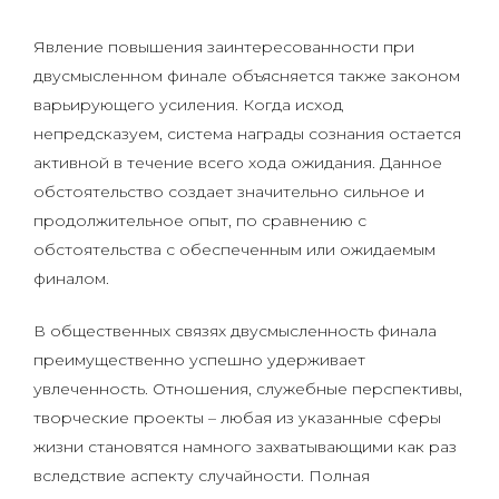
Явление повышения заинтересованности при
двусмысленном финале объясняется также законом
варьирующего усиления. Когда исход
непредсказуем, система награды сознания остается
активной в течение всего хода ожидания. Данное
обстоятельство создает значительно сильное и
продолжительное опыт, по сравнению с
обстоятельства с обеспеченным или ожидаемым
финалом.
В общественных связях двусмысленность финала
преимущественно успешно удерживает
увлеченность. Отношения, служебные перспективы,
творческие проекты – любая из указанные сферы
жизни становятся намного захватывающими как раз
вследствие аспекту случайности. Полная