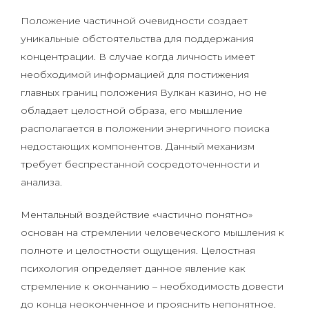
Положение частичной очевидности создает
уникальные обстоятельства для поддержания
концентрации. В случае когда личность имеет
необходимой информацией для постижения
главных границ положения Вулкан казино, но не
обладает целостной образа, его мышление
располагается в положении энергичного поиска
недостающих компонентов. Данный механизм
требует беспрестанной сосредоточенности и
анализа.
Ментальный воздействие «частично понятно»
основан на стремлении человеческого мышления к
полноте и целостности ощущения. Целостная
психология определяет данное явление как
стремление к окончанию – необходимость довести
до конца неоконченное и прояснить непонятное.