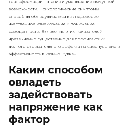
трансформации питания и уменьшение иммунной
возможности. Психологические симптомы
способны обнаруживаться как недоверие,
чувственное изнеможение и понижение
самоценности. Выявление этих показателей
чрезвычайно существенно для профилактики
долгого отрицательного эффекта на самочувствие и
эффективность в казино Вулкан.
Каким способом
овладеть
задействовать
напряжение как
фактор