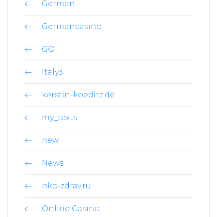
German
Germancasino
GO
Italy3
kerstin-koeditz.de
my_texts
new
News
nko-zdrav.ru
Online Casino