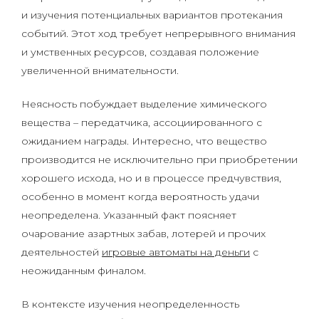
и изучения потенциальных вариантов протекания
событий. Этот ход требует непрерывного внимания
и умственных ресурсов, создавая положение
увеличенной внимательности.
Неясность побуждает выделение химического
вещества – передатчика, ассоциированного с
ожиданием награды. Интересно, что вещество
производится не исключительно при приобретении
хорошего исхода, но и в процессе предчувствия,
особенно в момент когда вероятность удачи
неопределена. Указанный факт поясняет
очарование азартных забав, лотерей и прочих
деятельностей
игровые автоматы на деньги
с
неожиданным финалом.
В контексте изучения неопределенность