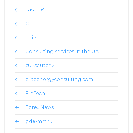
casino4
CH
chilsp
Consulting services in the UAE
cuksdutch2
eliteenergyconsulting.com
FinTech
Forex News
gde-mrt.ru