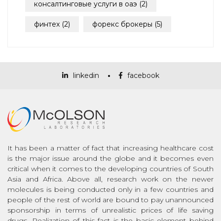
консалтинговые услуги в оаэ
(2)
финтех
(2)
форекс брокеры
(5)
linkedin
facebook
son
It has been a matter of fact that increasing healthcare cost
is the major issue around the globe and it becomes even
critical when it comes to the developing countries of South
Asia and Africa. Above all, research work on the newer
molecules is being conducted only in a few countries and
people of the rest of world are bound to pay unannounced
sponsorship in terms of unrealistic prices of life saving
drugs. Realization of this fact is the basic element behind