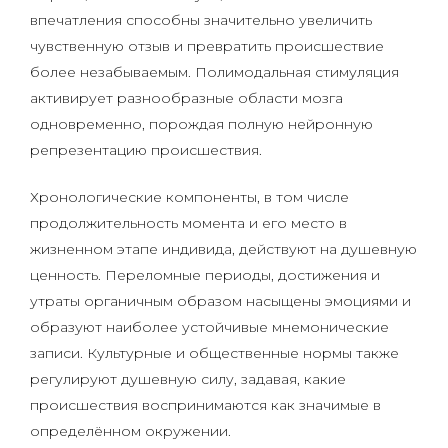
впечатления способны значительно увеличить
чувственную отзыв и превратить происшествие
более незабываемым. Полимодальная стимуляция
активирует разнообразные области мозга
одновременно, порождая полную нейронную
репрезентацию происшествия.
Хронологические компоненты, в том числе
продолжительность момента и его место в
жизненном этапе индивида, действуют на душевную
ценность. Переломные периоды, достижения и
утраты органичным образом насыщены эмоциями и
образуют наиболее устойчивые мнемонические
записи. Культурные и общественные нормы также
регулируют душевную силу, задавая, какие
происшествия воспринимаются как значимые в
определённом окружении.