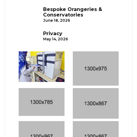
Bespoke Orangeries &
Conservatories
June 18, 2026
Privacy
May 14, 2026