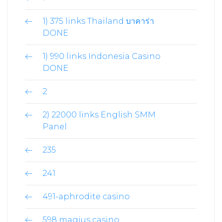
1) 375 links Thailand บาคาร่า
DONE
1) 990 links Indonesia Casino
DONE
2
2) 22000 links English SMM
Panel
235
241
491-aphrodite casino
598 magius casino