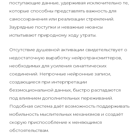
поступающие данные, удерживая исключительно те,
которые способны представлять важность для
самосохранения или реализации стремлений.
Заурядные поступки и неважные нюансы
испытывают природному ходу утраты.
Отсутствие душевной активации свидетельствует о
недостаточную выработку нейротрансмиттеров,
необходимых для усиления синаптических
соединений. Непрочные нейронные записи,
создающиеся при интерпретации
безэмоциональной данных, быстро распадаются
под влиянием дополнительных переживаний.
Подобная система даёт возможность поддерживать
мобильность мыслительных механизмов и создаёт
скорую приспособление к меняющимся
обстоятельствам.