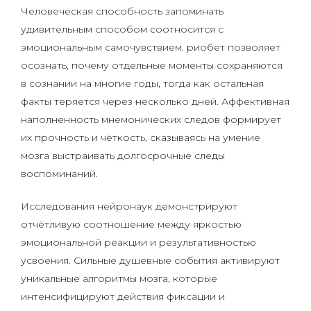
Человеческая способность запоминать
удивительным способом соотносится с
эмоциональным самочувствием. риобет позволяет
осознать, почему отдельные моменты сохраняются
в сознании на многие годы, тогда как остальная
факты теряется через несколько дней. Аффективная
наполненность мнемонических следов формирует
их прочность и чёткость, сказываясь на умение
мозга выстраивать долгосрочные следы
воспоминаний.
Исследования нейронаук демонстрируют
отчётливую соотношение между яркостью
эмоциональной реакции и результативностью
усвоения. Сильные душевные события активируют
уникальные алгоритмы мозга, которые
интенсифицируют действия фиксации и