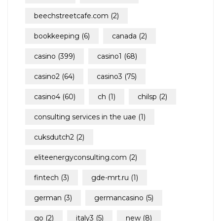
beechstreetcafe.com
(2)
bookkeeping
(6)
canada
(2)
casino
(399)
casino1
(68)
casino2
(64)
casino3
(75)
casino4
(60)
ch
(1)
chilsp
(2)
consulting services in the uae
(1)
cuksdutch2
(2)
eliteenergyconsulting.com
(2)
fintech
(3)
gde-mrt.ru
(1)
german
(3)
germancasino
(5)
go
(2)
italy3
(5)
new
(8)