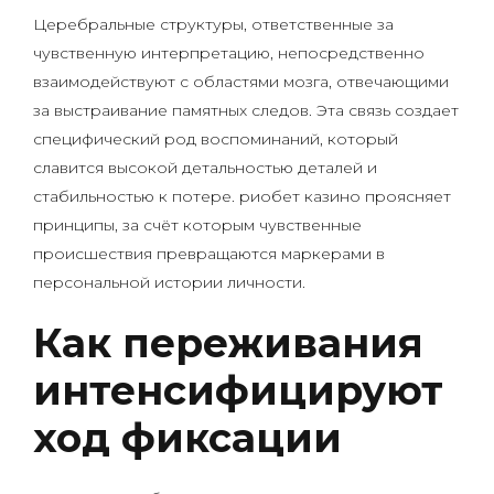
Церебральные структуры, ответственные за
чувственную интерпретацию, непосредственно
взаимодействуют с областями мозга, отвечающими
за выстраивание памятных следов. Эта связь создает
специфический род воспоминаний, который
славится высокой детальностью деталей и
стабильностью к потере. риобет казино проясняет
принципы, за счёт которым чувственные
происшествия превращаются маркерами в
персональной истории личности.
Как переживания
интенсифицируют
ход фиксации