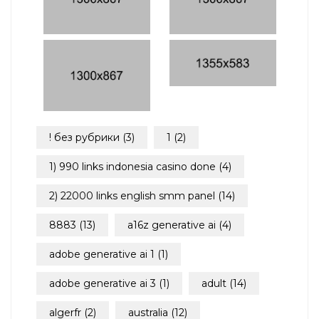
! без рубрики
(3)
1
(2)
1) 990 links indonesia casino done
(4)
2) 22000 links english smm panel
(14)
8883
(13)
a16z generative ai
(4)
adobe generative ai 1
(1)
adobe generative ai 3
(1)
adult
(14)
algerfr
(2)
australia
(12)