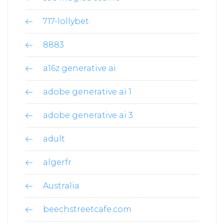
717-lollybet
8883
a16z generative ai
adobe generative ai 1
adobe generative ai 3
adult
algerfr
Australia
beechstreetcafe.com