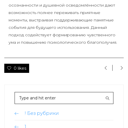
осознанности и душевной осведомлённости дают
возможность полнее переживать приятные
моменты, выстраивая поддерживающие памятные
события для будущего использования. Данный
подход содействует формированию чувственного
ума и повышению психологического благополучия.
0 likes
! Без рубрики
1