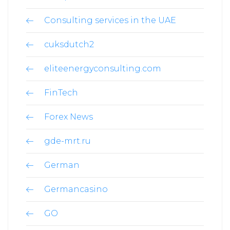
Consulting services in the UAE
cuksdutch2
eliteenergyconsulting.com
FinTech
Forex News
gde-mrt.ru
German
Germancasino
GO