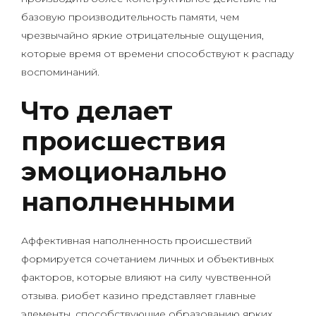
базовую производительность памяти, чем
чрезвычайно яркие отрицательные ощущения,
которые время от времени способствуют к распаду
воспоминаний.
Что делает
происшествия
эмоционально
наполненными
Аффективная наполненность происшествий
формируется сочетанием личных и объективных
факторов, которые влияют на силу чувственной
отзыва. риобет казино представляет главные
элементы, способствующие образованию ярких