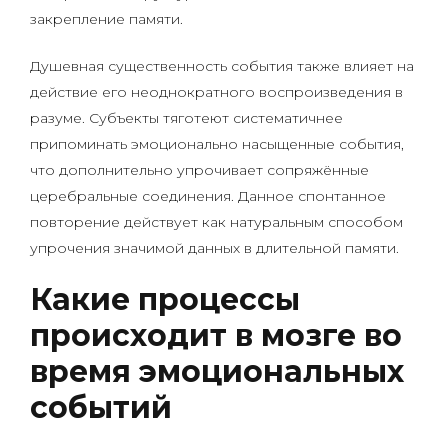
закрепление памяти.
Душевная существенность события также влияет на
действие его неоднократного воспроизведения в
разуме. Субъекты тяготеют систематичнее
припоминать эмоционально насыщенные события,
что дополнительно упрочивает сопряжённые
церебральные соединения. Данное спонтанное
повторение действует как натуральным способом
упрочения значимой данных в длительной памяти.
Какие процессы
происходит в мозге во
время эмоциональных
событий