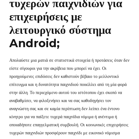
τυχερών παιχνιδιών για
επιχειρήσεις με
λειτουργικό σύστημα
Android;
Απολαύστε μια ματιά σε στατιστικά στοιχεία ή προτάσεις όταν δεν
είστε σίγουροι για την ακρίβεια που μπορεί να έχει. Οι
προηγούμενες επιδόσεις δεν καθιστούν βέβαιο το μελλοντικό
επίτευγμα και η δυνατότητα παιχνιδιού ποικίλλει από τη μία φορά
στην άλλη. Το περιεχόμενο αυτού του ιστότοπου έχει σκοπό να
αναβαθμίσει, να φιλοξενήσει και να σας καθοδηγήσει τον
αναγνώστη σας και σε καμία περίπτωση δεν λείπει ένα έντονο
κίνητρο για να παίξετε τυχερά παιχνίδια νόμιμα ή ανέντιμα ή
οποιαδήποτε επαγγελματική συμβουλή. Οι κοινωνικές επιχειρήσεις
τυχερών παιχνιδιών προσφέρουν παιχνίδι με εικονικό νόμισμα