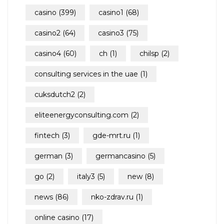
casino
(399)
casino1
(68)
casino2
(64)
casino3
(75)
casino4
(60)
ch
(1)
chilsp
(2)
consulting services in the uae
(1)
cuksdutch2
(2)
eliteenergyconsulting.com
(2)
fintech
(3)
gde-mrt.ru
(1)
german
(3)
germancasino
(5)
go
(2)
italy3
(5)
new
(8)
news
(86)
nko-zdrav.ru
(1)
online casino
(17)