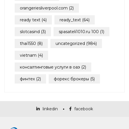
orangeriesliverpool.com
(2)
ready text
(4)
ready_text
(64)
slotcasind
(3)
spasateli1010.ru 100
(1)
thai1550
(8)
uncategorized
(984)
vietnam
(4)
консалтинговые услуги в оаэ
(2)
финтех
(2)
форекс брокеры
(5)
linkedin
facebook