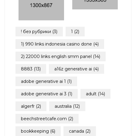
! без рубрики
(3)
1
(2)
1) 990 links indonesia casino done
(4)
2) 22000 links english smm panel
(14)
8883
(13)
a16z generative ai
(4)
adobe generative ai 1
(1)
adobe generative ai 3
(1)
adult
(14)
algerfr
(2)
australia
(12)
beechstreetcafe.com
(2)
bookkeeping
(6)
canada
(2)