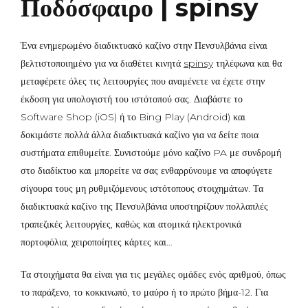
Ποδόσφαιρο | spinsy
Ένα ενημερωμένο διαδικτυακό καζίνο στην Πενσυλβάνια είναι
βελτιστοποιημένο για να διαθέτει κινητά
spinsy
τηλέφωνα και θα
μεταφέρετε όλες τις λειτουργίες που αναμένετε να έχετε στην
έκδοση για υπολογιστή του ιστότοπού σας. Διαβάστε το
Software Shop (iOS) ή το Bing Play (Android) και
δοκιμάστε πολλά άλλα διαδικτυακά καζίνο για να δείτε ποια
συστήματα επιθυμείτε. Συνιστούμε μόνο καζίνο PA με συνδρομή
στο διαδίκτυο και μπορείτε να σας ενθαρρύνουμε να αποφύγετε
σίγουρα τους μη ρυθμιζόμενους ιστότοπους στοιχημάτων. Τα
διαδικτυακά καζίνο της Πενσυλβάνια υποστηρίζουν πολλαπλές
τραπεζικές λειτουργίες, καθώς και ατομικά ηλεκτρονικά
πορτοφόλια, χειροποίητες κάρτες και…
Τα στοιχήματα θα είναι για τις μεγάλες ομάδες ενός αριθμού, όπως
το παράξενο, το κοκκινωπό, το μαύρο ή το πρώτο βήμα-12. Για