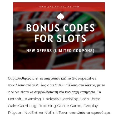
Οι βιβλιοθήκες online παιχνιδιών καζίνο Sweepstakes
ποικίλλουν από 200 έως dos.000+ τίτλους στα δίκτυα, με τα
online slots να συμβολίζουν τη νέα κυρίαρχη κατηγορία. Τα
Betsoft, BGaming, Hacksaw Gambling, Step Three
Oaks Gambling, Booming Online Game, Evoplay,
Playson, NetEnt και Nolimit Town αποτελούν τα περισσότερα