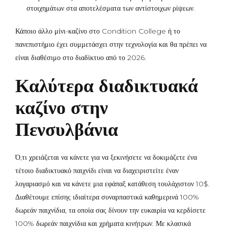
στοιχημάτων στα αποτελέσματα των αντίστοιχων ρίψεων.
Κάποιο άλλο μίνι-καζίνο στο Condition College ή το
πανεπιστήμιο έχει συμμετάσχει στην τεχνολογία και θα πρέπει να
είναι διαθέσιμο στο διαδίκτυο από το 2026.
Καλύτερα διαδικτυακά
καζίνο στην
Πενσυλβάνια
Ό,τι χρειάζεται να κάνετε για να ξεκινήσετε να δοκιμάζετε ένα
τέτοιο διαδικτυακό παιχνίδι είναι να διαχειριστείτε έναν
λογαριασμό και να κάνετε μια εφάπαξ κατάθεση τουλάχιστον 10$.
Διαθέτουμε επίσης ιδιαίτερα συναρπαστικά καθημερινά 100%
δωρεάν παιχνίδια, τα οποία σας δίνουν την ευκαιρία να κερδίσετε
100% δωρεάν παιχνίδια και χρήματα κινήτρων. Με κλασικά