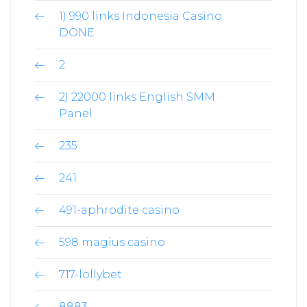
1) 990 links Indonesia Casino
DONE
2
2) 22000 links English SMM
Panel
235
241
491-aphrodite casino
598 magius casino
717-lollybet
8883