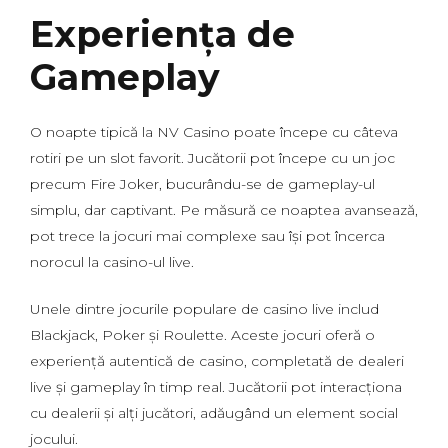
Experiența de
Gameplay
O noapte tipică la NV Casino poate începe cu câteva
rotiri pe un slot favorit. Jucătorii pot începe cu un joc
precum Fire Joker, bucurându-se de gameplay-ul
simplu, dar captivant. Pe măsură ce noaptea avansează,
pot trece la jocuri mai complexe sau își pot încerca
norocul la casino-ul live.
Unele dintre jocurile populare de casino live includ
Blackjack, Poker și Roulette. Aceste jocuri oferă o
experiență autentică de casino, completată de dealeri
live și gameplay în timp real. Jucătorii pot interacționa
cu dealerii și alți jucători, adăugând un element social
jocului.