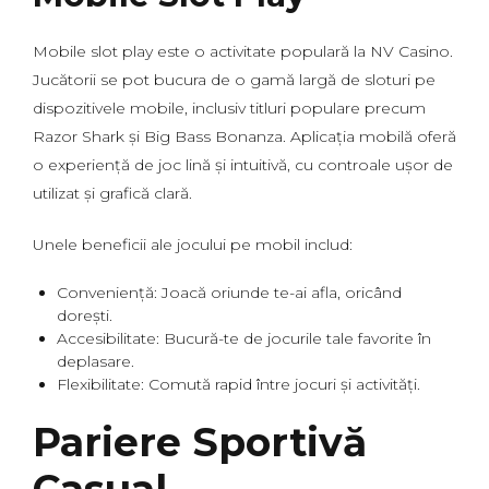
Mobile slot play este o activitate populară la NV Casino.
Jucătorii se pot bucura de o gamă largă de sloturi pe
dispozitivele mobile, inclusiv titluri populare precum
Razor Shark și Big Bass Bonanza. Aplicația mobilă oferă
o experiență de joc lină și intuitivă, cu controale ușor de
utilizat și grafică clară.
Unele beneficii ale jocului pe mobil includ:
Conveniență: Joacă oriunde te-ai afla, oricând
dorești.
Accesibilitate: Bucură-te de jocurile tale favorite în
deplasare.
Flexibilitate: Comută rapid între jocuri și activități.
Pariere Sportivă