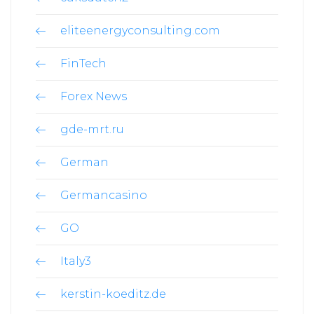
eliteenergyconsulting.com
FinTech
Forex News
gde-mrt.ru
German
Germancasino
GO
Italy3
kerstin-koeditz.de