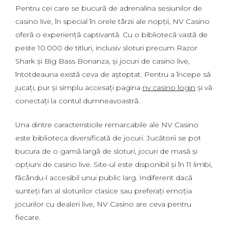
Pentru cei care se bucură de adrenalina sesiunilor de
casino live, în special în orele târzii ale nopții, NV Casino
oferă o experiență captivantă. Cu o bibliotecă vastă de
peste 10.000 de titluri, inclusiv sloturi precum Razor
Shark și Big Bass Bonanza, și jocuri de casino live,
întotdeauna există ceva de așteptat. Pentru a începe să
jucați, pur și simplu accesați pagina
nv casino login
și vă
conectați la contul dumneavoastră.
Una dintre caracteristicile remarcabile ale NV Casino
este biblioteca diversificată de jocuri. Jucătorii se pot
bucura de o gamă largă de sloturi, jocuri de masă și
opțiuni de casino live. Site-ul este disponibil și în 11 limbi,
făcându-l accesibil unui public larg. Indiferent dacă
sunteți fan al sloturilor clasice sau preferați emoția
jocurilor cu dealeri live, NV Casino are ceva pentru
fiecare.