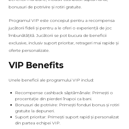
bonusuri de potrivire și rotiri gratuite.
Programul VIP este conceput pentru a recompensa
jucătorii fideli și pentru a le oferi o experiență de joc
îmbunătățită. Jucătorii se pot bucura de beneficii
exclusive, inclusiv suport prioritar, retrageri mai rapide și
oferte personalizate.
VIP Benefits
Unele beneficii ale programului VIP includ:
Recompense cashback săptămânale: Primești o
procentație din pierderi înapoi ca bani.
Bonusuri de potrivire: Primești fonduri bonus și rotiri
gratuite la depuneri.
Suport prioritar: Primești suport rapid și personalizat
din partea echipei VIP.