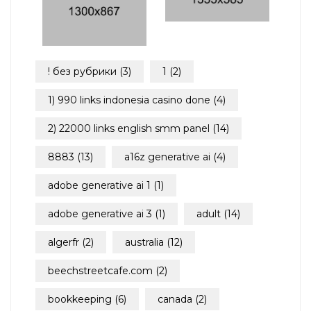
! без рубрики
(3)
1
(2)
1) 990 links indonesia casino done
(4)
2) 22000 links english smm panel
(14)
8883
(13)
a16z generative ai
(4)
adobe generative ai 1
(1)
adobe generative ai 3
(1)
adult
(14)
algerfr
(2)
australia
(12)
beechstreetcafe.com
(2)
bookkeeping
(6)
canada
(2)