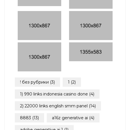
! без рубрики
(3)
1
(2)
1) 990 links indonesia casino done
(4)
2) 22000 links english smm panel
(14)
8883
(13)
a16z generative ai
(4)
adobe generative ai 1
(1)