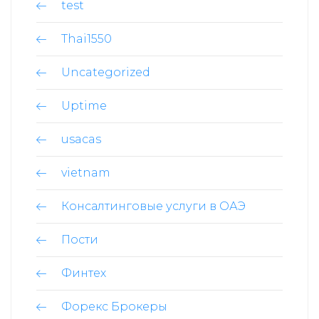
test
Thai1550
Uncategorized
Uptime
usacas
vietnam
Консалтинговые услуги в ОАЭ
Пости
Финтех
Форекс Брокеры