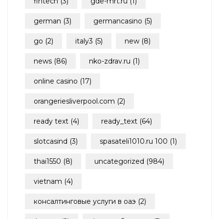
fintech
(3)
gde-mrt.ru
(1)
german
(3)
germancasino
(5)
go
(2)
italy3
(5)
new
(8)
news
(86)
nko-zdrav.ru
(1)
online casino
(17)
orangeriesliverpool.com
(2)
ready text
(4)
ready_text
(64)
slotcasind
(3)
spasateli1010.ru 100
(1)
thai1550
(8)
uncategorized
(984)
vietnam
(4)
консалтинговые услуги в оаэ
(2)