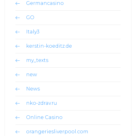
Germancasino
GO
Italy3
kerstin-koeditz.de
my_texts
new
News
nko-zdrav.ru
Online Casino
orangeriesliverpool.com