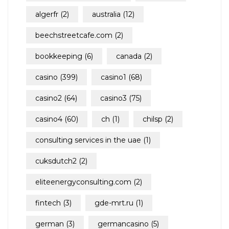
algerfr
(2)
australia
(12)
beechstreetcafe.com
(2)
bookkeeping
(6)
canada
(2)
casino
(399)
casino1
(68)
casino2
(64)
casino3
(75)
casino4
(60)
ch
(1)
chilsp
(2)
consulting services in the uae
(1)
cuksdutch2
(2)
eliteenergyconsulting.com
(2)
fintech
(3)
gde-mrt.ru
(1)
german
(3)
germancasino
(5)