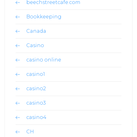
beechstreetcafe.com
Bookkeeping
Canada
Casino
casino online
casino1
casino2
casino3
casino4
CH