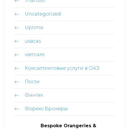
Thai1550
Uncategorized
Uptime
usacas
vietnam
Консалтинговые услуги в ОАЭ
Пости
Финтех
Форекс Брокеры
Bespoke Orangeries &