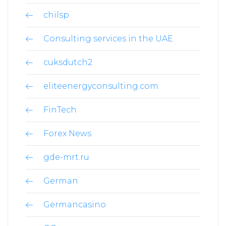
chilsp
Consulting services in the UAE
cuksdutch2
eliteenergyconsulting.com
FinTech
Forex News
gde-mrt.ru
German
Germancasino