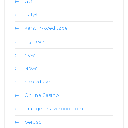
GO
Italy3
kerstin-koeditz.de
my_texts
new
News
nko-zdrav.ru
Online Casino
orangeriesliverpool.com
perusp