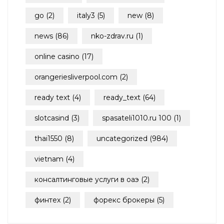
go
(2)
italy3
(5)
new
(8)
news
(86)
nko-zdrav.ru
(1)
online casino
(17)
orangeriesliverpool.com
(2)
ready text
(4)
ready_text
(64)
slotcasind
(3)
spasateli1010.ru 100
(1)
thai1550
(8)
uncategorized
(984)
vietnam
(4)
консалтинговые услуги в оаэ
(2)
финтех
(2)
форекс брокеры
(5)