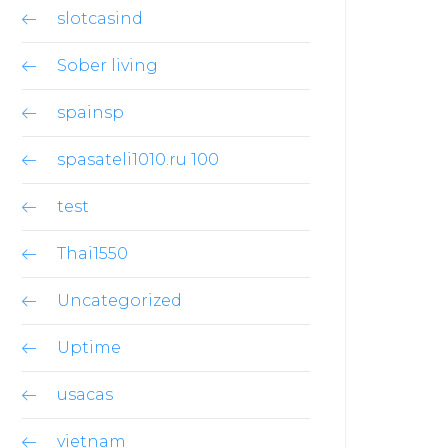
slotcasind
Sober living
spainsp
spasateli1010.ru 100
test
Thai1550
Uncategorized
Uptime
usacas
vietnam