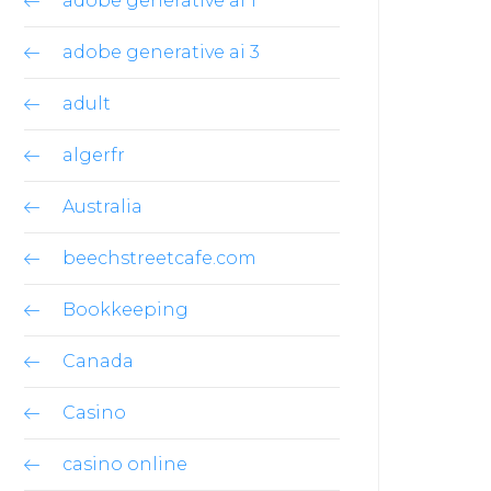
adobe generative ai 1
adobe generative ai 3
adult
algerfr
Australia
beechstreetcafe.com
Bookkeeping
Canada
Casino
casino online