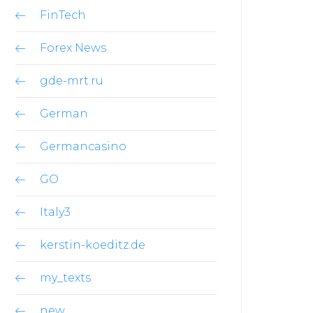
FinTech
Forex News
gde-mrt.ru
German
Germancasino
GO
Italy3
kerstin-koeditz.de
my_texts
new