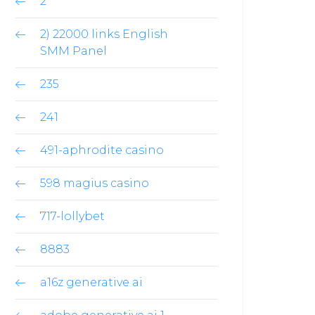
2
2) 22000 links English
SMM Panel
235
241
491-aphrodite casino
598 magius casino
717-lollybet
8883
a16z generative ai