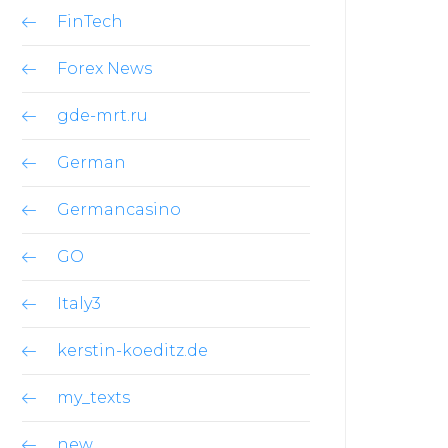
FinTech
Forex News
gde-mrt.ru
German
Germancasino
GO
Italy3
kerstin-koeditz.de
my_texts
new