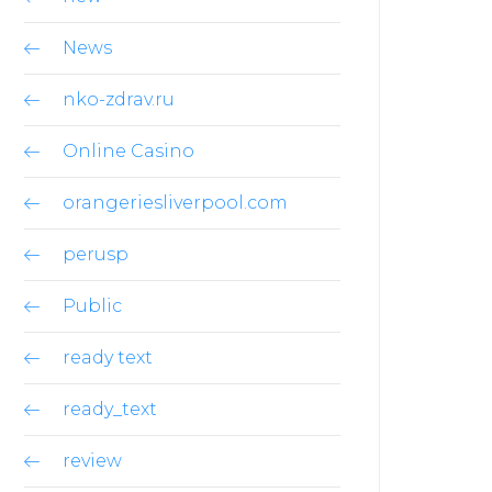
News
nko-zdrav.ru
Online Casino
orangeriesliverpool.com
perusp
Public
ready text
ready_text
review