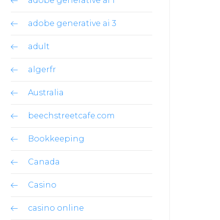
adobe generative ai 1
adobe generative ai 3
adult
algerfr
Australia
beechstreetcafe.com
Bookkeeping
Canada
Casino
casino online