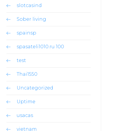
slotcasind
Sober living
spainsp
spasateli1010.ru 100
test
Thai1550
Uncategorized
Uptime
usacas
vietnam