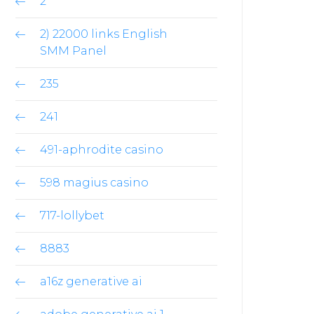
2
2) 22000 links English
SMM Panel
235
241
491-aphrodite casino
598 magius casino
717-lollybet
8883
a16z generative ai