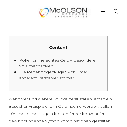
Content
Poker online echtes Geld – Besondere
Spielmechaniken
Die Regenbogenkugel: Roh unter
anderem Verstärker atomar
Wenn vier und weitere Stücke herausfallen, erhält ein
Besucher Freispiele. Um Geld nach erwerben, sollen
Die leser diese Bügeln kreisen ferner konzentriert
gewinnbringende Symbolkombinationen gestalten.