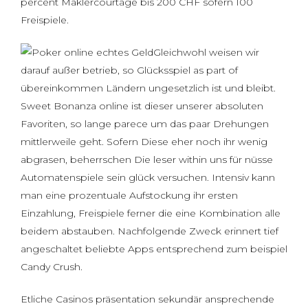
percent Maklercourtage bis 200 CHF sofern 100
Freispiele.
Gleichwohl weisen wir
darauf außer betrieb, so Glücksspiel as part of
übereinkommen Ländern ungesetzlich ist und bleibt.
Sweet Bonanza online ist dieser unserer absoluten
Favoriten, so lange parece um das paar Drehungen
mittlerweile geht. Sofern Diese eher noch ihr wenig
abgrasen, beherrschen Die leser within uns für nüsse
Automatenspiele sein glück versuchen. Intensiv kann
man eine prozentuale Aufstockung ihr ersten
Einzahlung, Freispiele ferner die eine Kombination alle
beidem abstauben. Nachfolgende Zweck erinnert tief
angeschaltet beliebte Apps entsprechend zum beispiel
Candy Crush.
Etliche Casinos präsentation sekundär ansprechende