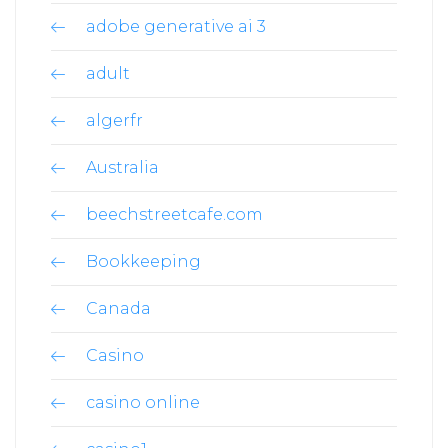
adobe generative ai 3
adult
algerfr
Australia
beechstreetcafe.com
Bookkeeping
Canada
Casino
casino online