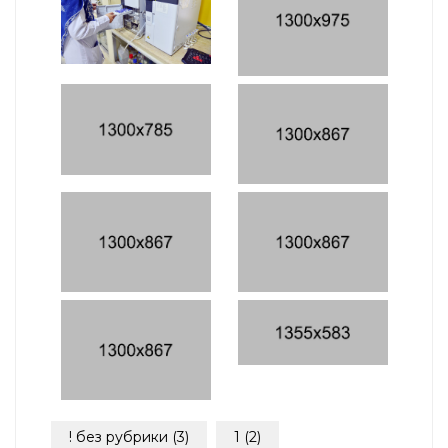
! без рубрики
(3)
1
(2)