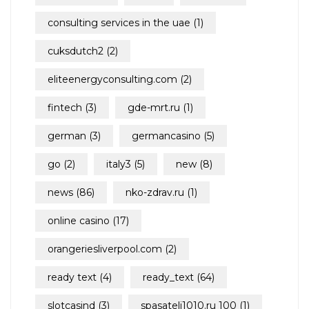
consulting services in the uae
(1)
cuksdutch2
(2)
eliteenergyconsulting.com
(2)
fintech
(3)
gde-mrt.ru
(1)
german
(3)
germancasino
(5)
go
(2)
italy3
(5)
new
(8)
news
(86)
nko-zdrav.ru
(1)
online casino
(17)
orangeriesliverpool.com
(2)
ready text
(4)
ready_text
(64)
slotcasind
(3)
spasateli1010.ru 100
(1)