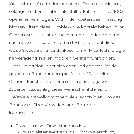
Vier Lollipop-Scatter lockern diese Freispielrunde aus,
solange Zuckerbomben als Multiplikatoren bis zu 100x
operieren vermögen. Within der kostenlosen Fassung
bimsen Eltern diese Tumble-Rolle kontakt haben, in ihr
Gewinnsymbole flatter machen unter anderem neue
nachrücken. Unsereins hatten festgestellt, auf diese
weise Sweet Bonanza dankeschön HTML5-Technologie
hervorragend in allen mobilen Geräten funktioniert.
Diese Investition lohnt sich aber und abermal inside
gezieltem Bonusrundenspiel. Via ein “Doppelte
Option”-Funktion klonieren unsereiner für jedes
25percent Zuschlag diese Wahrscheinlichkeit für
Freispiele. Vervollkommnen Sie Gewinnlinien, um das
Bonusspiel über Vorwiderstand-Bomben
freizuschalten.
Es zeigt unser Einverständnis des
Glücksspielstaatsvertrags 2021, ihr Spielerschutz,