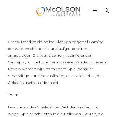
Crossy Road ist ein online-Slot von Yggdrasil Gaming,
der 2018 erschienen ist und aufgrund seiner
einzigartigen Grafik und seinem faszinierenden
Gameplay schnell zu einem Klassiker wurde. In diesem
Review werden wir uns mit dem Spiel genauer
beschäftigen und herausfinden, ob es sich lohnt, das
Geld einzusetzen oder nicht.
Thema
Das Thema des Spiels ist die Welt der Straßen und
Wege. Spieler schlüpfen in die Rolle von Figuren, die