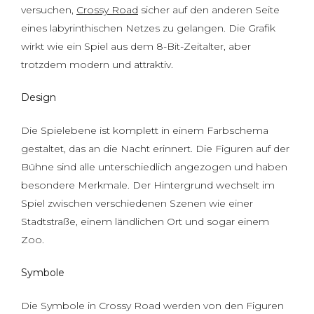
versuchen,
Crossy Road
sicher auf den anderen Seite
eines labyrinthischen Netzes zu gelangen. Die Grafik
wirkt wie ein Spiel aus dem 8-Bit-Zeitalter, aber
trotzdem modern und attraktiv.
Design
Die Spielebene ist komplett in einem Farbschema
gestaltet, das an die Nacht erinnert. Die Figuren auf der
Bühne sind alle unterschiedlich angezogen und haben
besondere Merkmale. Der Hintergrund wechselt im
Spiel zwischen verschiedenen Szenen wie einer
Stadtstraße, einem ländlichen Ort und sogar einem
Zoo.
Symbole
Die Symbole in Crossy Road werden von den Figuren