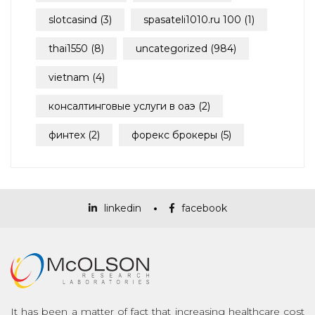
slotcasind
(3)
spasateli1010.ru 100
(1)
thai1550
(8)
uncategorized
(984)
vietnam
(4)
консалтинговые услуги в оаэ
(2)
финтех
(2)
форекс брокеры
(5)
linkedin
facebook
It has been a matter of fact that increasing healthcare cost