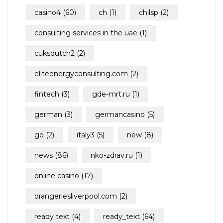
casino4
(60)
ch
(1)
chilsp
(2)
consulting services in the uae
(1)
cuksdutch2
(2)
eliteenergyconsulting.com
(2)
fintech
(3)
gde-mrt.ru
(1)
german
(3)
germancasino
(5)
go
(2)
italy3
(5)
new
(8)
news
(86)
nko-zdrav.ru
(1)
online casino
(17)
orangeriesliverpool.com
(2)
ready text
(4)
ready_text
(64)