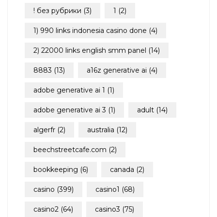
! без рубрики
(3)
1
(2)
1) 990 links indonesia casino done
(4)
2) 22000 links english smm panel
(14)
8883
(13)
a16z generative ai
(4)
adobe generative ai 1
(1)
adobe generative ai 3
(1)
adult
(14)
algerfr
(2)
australia
(12)
beechstreetcafe.com
(2)
bookkeeping
(6)
canada
(2)
casino
(399)
casino1
(68)
casino2
(64)
casino3
(75)