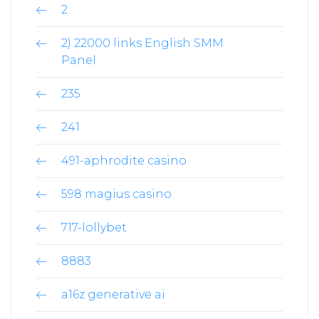
2
2) 22000 links English SMM
Panel
235
241
491-aphrodite casino
598 magius casino
717-lollybet
8883
a16z generative ai