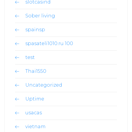
slotcasind
Sober living
spainsp
spasateli1010.ru 100
test
Thai1550
Uncategorized
Uptime
usacas
vietnam