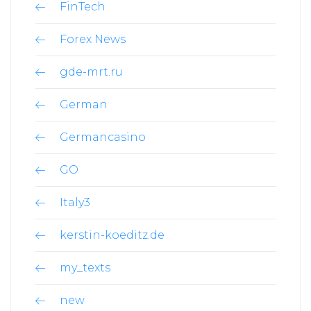
FinTech
Forex News
gde-mrt.ru
German
Germancasino
GO
Italy3
kerstin-koeditz.de
my_texts
new