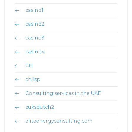
casino1
casino2
casino3
casino4
CH
chilsp
Consulting services in the UAE
cuksdutch2
eliteenergyconsulting.com