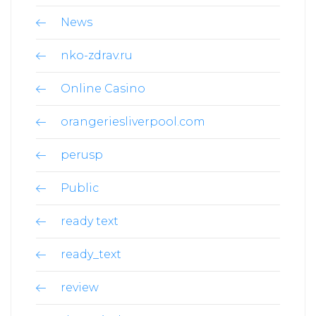
News
nko-zdrav.ru
Online Casino
orangeriesliverpool.com
perusp
Public
ready text
ready_text
review