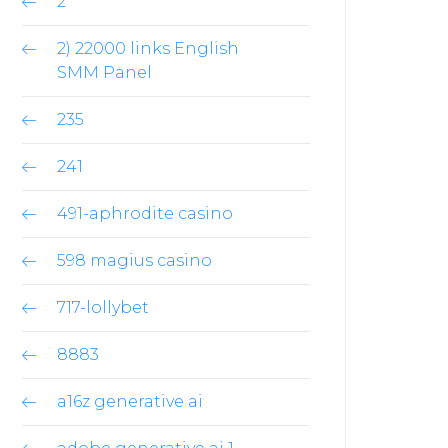
2
2) 22000 links English
SMM Panel
235
241
491-aphrodite casino
598 magius casino
717-lollybet
8883
a16z generative ai