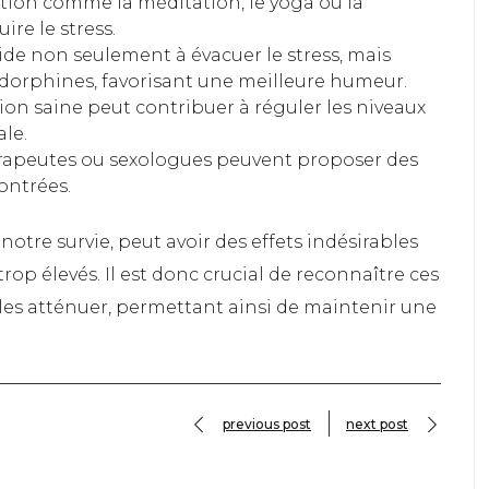
tion comme la méditation, le yoga ou la
ire le stress.
ide non seulement à évacuer le stress, mais
orphines, favorisant une meilleure humeur.
on saine peut contribuer à réguler les niveaux
le.
rapeutes ou sexologues peuvent proposer des
ontrées.
 notre survie, peut avoir des effets indésirables
trop élevés. Il est donc crucial de reconnaître ces
 les atténuer, permettant ainsi de maintenir une
previous post
next post