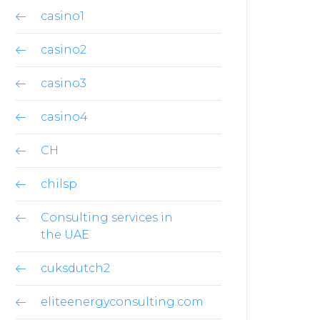
casino1
casino2
casino3
casino4
CH
chilsp
Consulting services in
the UAE
cuksdutch2
eliteenergyconsulting.com