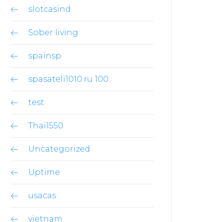
slotcasind
Sober living
spainsp
spasateli1010.ru 100
test
Thai1550
Uncategorized
Uptime
usacas
vietnam