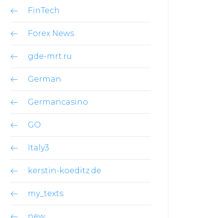
FinTech
Forex News
gde-mrt.ru
German
Germancasino
GO
Italy3
kerstin-koeditz.de
my_texts
new