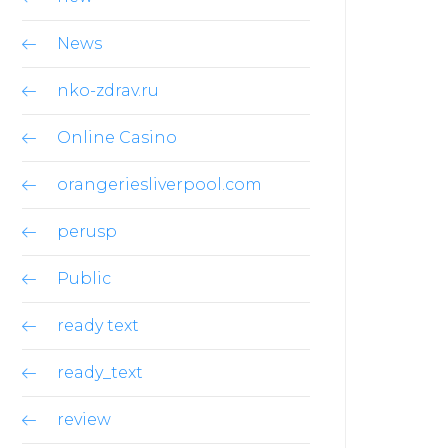
News
nko-zdrav.ru
Online Casino
orangeriesliverpool.com
perusp
Public
ready text
ready_text
review