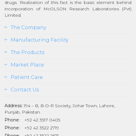
drugs. Realization of this fact is the basic element behind
incorporation of McOLSON Research Laboratories (Pvt)
Limited.
The Company
Manufacturing Facility
The Products
Market Place
Patient Care
Contact Us
Address:
194 – B, B-O-R Society, Johar Town, Lahore,
Punjab, Pakistan.
Phone:
+92 42 3517 0405
Phone:
+92 42 3522 2719
Phone:
+92 42 3522 2671