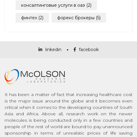
консалтинговые услуги в оаэ
(2)
финтех
(2)
форекс брокеры
(5)
linkedin
facebook
It has been a matter of fact that increasing healthcare cost
is the major issue around the globe and it becomes even
critical when it comes to the developing countries of South
Asia and Africa. Above all, research work on the newer
molecules is being conducted only in a few countries and
people of the rest of world are bound to pay unannounced
sponsorship in terms of unrealistic prices of life saving