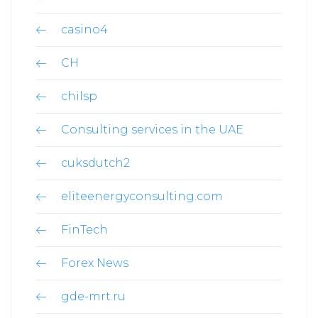
casino4
CH
chilsp
Consulting services in the UAE
cuksdutch2
eliteenergyconsulting.com
FinTech
Forex News
gde-mrt.ru