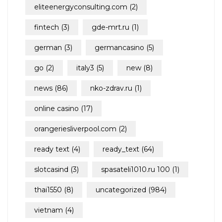
eliteenergyconsulting.com
(2)
fintech
(3)
gde-mrt.ru
(1)
german
(3)
germancasino
(5)
go
(2)
italy3
(5)
new
(8)
news
(86)
nko-zdrav.ru
(1)
online casino
(17)
orangeriesliverpool.com
(2)
ready text
(4)
ready_text
(64)
slotcasind
(3)
spasateli1010.ru 100
(1)
thai1550
(8)
uncategorized
(984)
vietnam
(4)