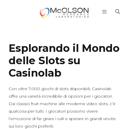
Esplorando il Mondo
delle Slots su
Casinolab
Con oltre 7.000 giochi di slots disponibili, Casinolab
offre una varietà incredibile di opzioni per i giocatori.
Dai classici fruit machine alle moderne video slots, c’è
qualcosa per tutti. I giocatori possono vivere
l’emozione di far girare i rulli e sperare in grandi vincite
sui loro giochi preferiti.