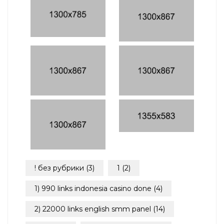
! без рубрики
(3)
1
(2)
1) 990 links indonesia casino done
(4)
2) 22000 links english smm panel
(14)