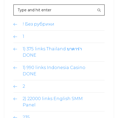
! Без рубрики
1
1) 375 links Thailand บาคาร่า
DONE
1) 990 links Indonesia Casino
DONE
2
2) 22000 links English SMM
Panel
235