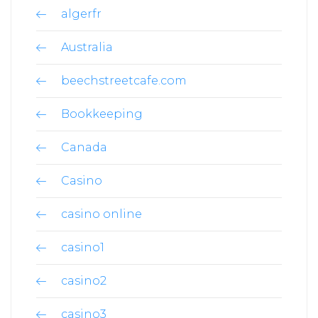
algerfr
Australia
beechstreetcafe.com
Bookkeeping
Canada
Casino
casino online
casino1
casino2
casino3