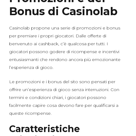
Bonus di Casinolab
Casinolab propone una serie di promozioni e bonus
per premiare i propri giocatori. Dalle offerte di
benvenuto ai cashback, c’è qualcosa per tutti. I
giocatori possono godere di ricompense e incentivi
entusiasmanti che rendono ancora più emozionante
l’esperienza di gioco.
Le promozioni e i bonus del sito sono pensati per
offrire un’esperienza di gioco senza interruzioni. Con
termini e condizioni chiari, i giocatori possono
facilmente capire cosa devono fare per qualificarsi a
queste ricompense.
Caratteristiche