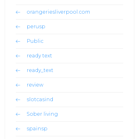
orangeriesliverpool.com
perusp
Public
ready text
ready_text
review
slotcasind
Sober living
spainsp