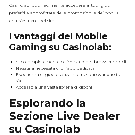
Casinolab, puoi facilmente accedere ai tuoi giochi
preferiti e approfittare delle promozioni e dei bonus
entusiasmanti del sito.
I vantaggi del Mobile
Gaming su Casinolab:
Sito completamente ottimizzato per browser mobili
Nessuna necessità di un’app dedicata
Esperienza di gioco senza interruzioni ovunque tu
sia
Accesso a una vasta libreria di giochi
Esplorando la
Sezione Live Dealer
su Casinolab