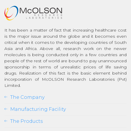
It has been a matter of fact that increasing healthcare cost
is the major issue around the globe and it becomes even
critical when it comes to the developing countries of South
Asia and Africa. Above all, research work on the newer
molecules is being conducted only in a few countries and
people of the rest of world are bound to pay unannounced
sponsorship in terms of unrealistic prices of life saving
drugs. Realization of this fact is the basic element behind
incorporation of McOLSON Research Laboratories (Pvt)
Limited.
The Company
Manufacturing Facility
The Products