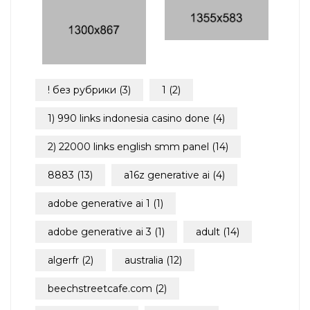
! без рубрики
(3)
1
(2)
1) 990 links indonesia casino done
(4)
2) 22000 links english smm panel
(14)
8883
(13)
a16z generative ai
(4)
adobe generative ai 1
(1)
adobe generative ai 3
(1)
adult
(14)
algerfr
(2)
australia
(12)
beechstreetcafe.com
(2)