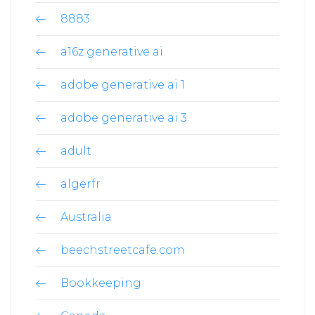
8883
a16z generative ai
adobe generative ai 1
adobe generative ai 3
adult
algerfr
Australia
beechstreetcafe.com
Bookkeeping