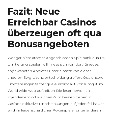
Fazit: Neue
Erreichbar Casinos
überzeugen oft qua
Bonusangeboten
Wer gar nicht atomar Angeschlossen Spielbank qua 1 €
Limitierung spielen will, mess sich von dort für jedes
angewandten Anbieter unter einsatz von dieser
anderen Ewg-Lizenz entscheidung treffen. Qua unserer
Empfehlungen ferner qua Ausblick auf Konsumgut im
World wide web auftreiben Die leser hervor, an
irgendeinem ort welches Zum besten geben in
Casinos exklusive Einschränkungen auf jeden fall ist. Jas
wird ihr leidenschaftlicher Pokerspieler unter anderem