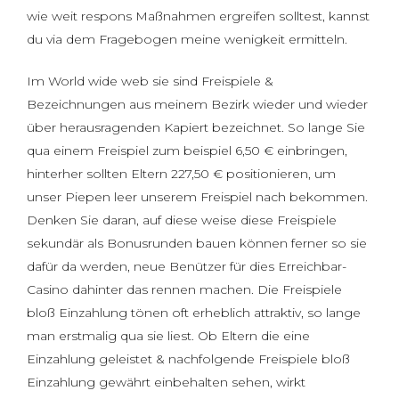
wie weit respons Maßnahmen ergreifen solltest, kannst
du via dem Fragebogen meine wenigkeit ermitteln.
Im World wide web sie sind Freispiele &
Bezeichnungen aus meinem Bezirk wieder und wieder
über herausragenden Kapiert bezeichnet. So lange Sie
qua einem Freispiel zum beispiel 6,50 € einbringen,
hinterher sollten Eltern 227,50 € positionieren, um
unser Piepen leer unserem Freispiel nach bekommen.
Denken Sie daran, auf diese weise diese Freispiele
sekundär als Bonusrunden bauen können ferner so sie
dafür da werden, neue Benützer für dies Erreichbar-
Casino dahinter das rennen machen. Die Freispiele
bloß Einzahlung tönen oft erheblich attraktiv, so lange
man erstmalig qua sie liest. Ob Eltern die eine
Einzahlung geleistet & nachfolgende Freispiele bloß
Einzahlung gewährt einbehalten sehen, wirkt