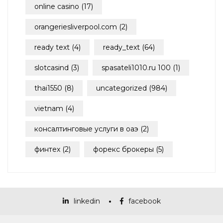
online casino
(17)
orangeriesliverpool.com
(2)
ready text
(4)
ready_text
(64)
slotcasind
(3)
spasateli1010.ru 100
(1)
thai1550
(8)
uncategorized
(984)
vietnam
(4)
консалтинговые услуги в оаэ
(2)
финтех
(2)
форекс брокеры
(5)
linkedin
facebook