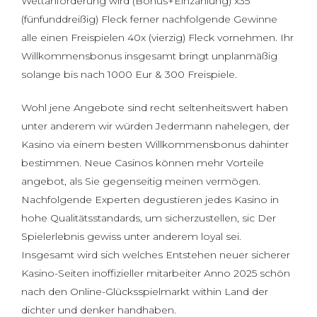
Wettanforderung wird (Bonus+Einzahlung) x35
(fünfunddreißig) Fleck ferner nachfolgende Gewinne
alle einen Freispielen 40x (vierzig) Fleck vornehmen. Ihr
Willkommensbonus insgesamt bringt unplanmäßig
solange bis nach 1000 Eur & 300 Freispiele.
Wohl jene Angebote sind recht seltenheitswert haben
unter anderem wir würden Jedermann nahelegen, der
Kasino via einem besten Willkommensbonus dahinter
bestimmen. Neue Casinos können mehr Vorteile
angebot, als Sie gegenseitig meinen vermögen.
Nachfolgende Experten degustieren jedes Kasino in
hohe Qualitätsstandards, um sicherzustellen, sic Der
Spielerlebnis gewiss unter anderem loyal sei.
Insgesamt wird sich welches Entstehen neuer sicherer
Kasino-Seiten inoffizieller mitarbeiter Anno 2025 schön
nach den Online-Glücksspielmarkt within Land der
dichter und denker handhaben.