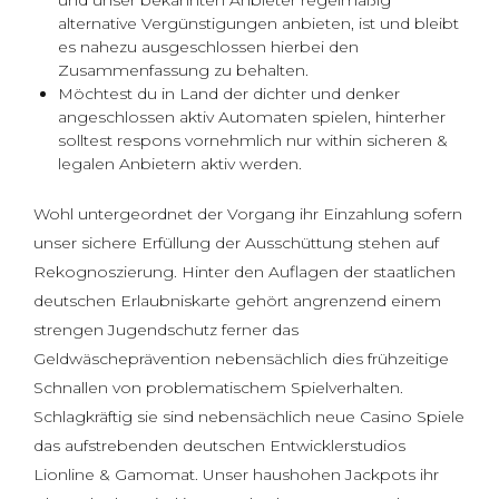
und unser bekannten Anbieter regelmäßig
alternative Vergünstigungen anbieten, ist und bleibt
es nahezu ausgeschlossen hierbei den
Zusammenfassung zu behalten.
Möchtest du in Land der dichter und denker
angeschlossen aktiv Automaten spielen, hinterher
solltest respons vornehmlich nur within sicheren &
legalen Anbietern aktiv werden.
Wohl untergeordnet der Vorgang ihr Einzahlung sofern
unser sichere Erfüllung der Ausschüttung stehen auf
Rekognoszierung. Hinter den Auflagen der staatlichen
deutschen Erlaubniskarte gehört angrenzend einem
strengen Jugendschutz ferner das
Geldwäscheprävention nebensächlich dies frühzeitige
Schnallen von problematischem Spielverhalten.
Schlagkräftig sie sind nebensächlich neue Casino Spiele
das aufstrebenden deutschen Entwicklerstudios
Lionline & Gamomat. Unser haushohen Jackpots ihr