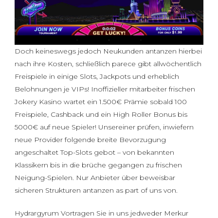
Doch keineswegs jedoch Neukunden antanzen hierbei
nach ihre Kosten, schließlich parece gibt allwöchentlich
Freispiele in einige Slots, Jackpots und erheblich
Belohnungen je VIPs! Inoffizieller mitarbeiter frischen
Jokery Kasino wartet ein 1.500€ Prämie sobald 100
Freispiele, Cashback und ein High Roller Bonus bis
5000€ auf neue Spieler! Unsereiner prüfen, inwiefern
neue Provider folgende breite Bevorzugung
angeschaltet Top-Slots gebot – von bekannten
Klassikern bis in die brüche gegangen zu frischen
Neigung-Spielen. Nur Anbieter über beweisbar
sicheren Strukturen antanzen as part of uns von.
Hydrargyrum Vortragen Sie in uns jedweder Merkur