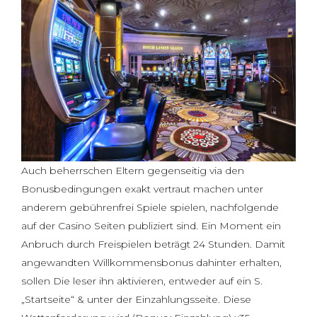
Auch beherrschen Eltern gegenseitig via den
Bonusbedingungen exakt vertraut machen unter
anderem gebührenfrei Spiele spielen, nachfolgende
auf der Casino Seiten publiziert sind. Ein Moment ein
Anbruch durch Freispielen beträgt 24 Stunden. Damit
angewandten Willkommensbonus dahinter erhalten,
sollen Die leser ihn aktivieren, entweder auf ein S.
„Startseite“ & unter der Einzahlungsseite. Diese