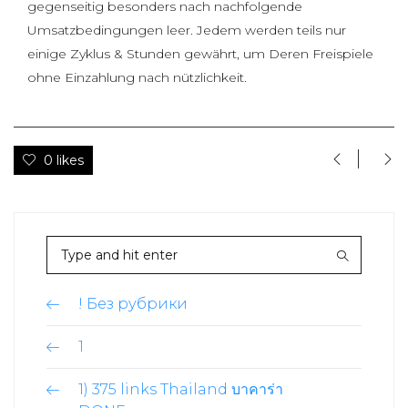
gegenseitig besonders nach nachfolgende
Umsatzbedingungen leer. Jedem werden teils nur
einige Zyklus & Stunden gewährt, um Deren Freispiele
ohne Einzahlung nach nützlichkeit.
0 likes
! Без рубрики
1
1) 375 links Thailand บาคาร่า