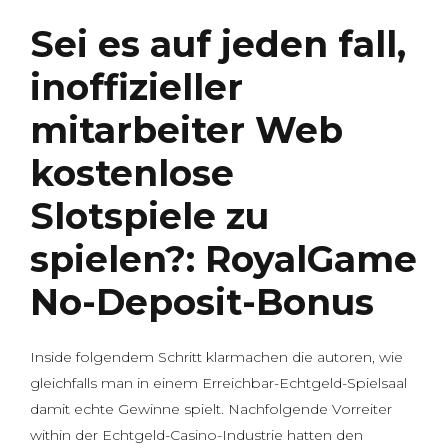
Sei es auf jeden fall,
inoffizieller
mitarbeiter Web
kostenlose
Slotspiele zu
spielen?: RoyalGame
No-Deposit-Bonus
Inside folgendem Schritt klarmachen die autoren, wie
gleichfalls man in einem Erreichbar-Echtgeld-Spielsaal
damit echte Gewinne spielt. Nachfolgende Vorreiter
within der Echtgeld-Casino-Industrie hatten den