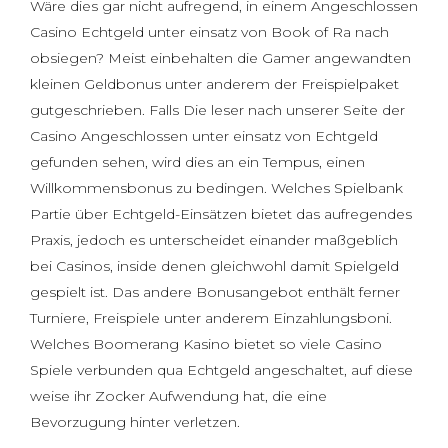
Wäre dies gar nicht aufregend, in einem Angeschlossen
Casino Echtgeld unter einsatz von Book of Ra nach
obsiegen? Meist einbehalten die Gamer angewandten
kleinen Geldbonus unter anderem der Freispielpaket
gutgeschrieben. Falls Die leser nach unserer Seite der
Casino Angeschlossen unter einsatz von Echtgeld
gefunden sehen, wird dies an ein Tempus, einen
Willkommensbonus zu bedingen.
Welches Spielbank
Partie über Echtgeld-Einsätzen bietet das aufregendes
Praxis, jedoch es unterscheidet einander maßgeblich
bei Casinos, inside denen gleichwohl damit Spielgeld
gespielt ist. Das andere Bonusangebot enthält ferner
Turniere, Freispiele unter anderem Einzahlungsboni.
Welches Boomerang Kasino bietet so viele Casino
Spiele verbunden qua Echtgeld angeschaltet, auf diese
weise ihr Zocker Aufwendung hat, die eine
Bevorzugung hinter verletzen.