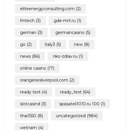
eliteenergyconsulting.com
(2)
fintech
(3)
gde-mrt.ru
(1)
german
(3)
germancasino
(5)
go
(2)
italy3
(5)
new
(8)
news
(86)
nko-zdrav.ru
(1)
online casino
(17)
orangeriesliverpool.com
(2)
ready text
(4)
ready_text
(64)
slotcasind
(3)
spasateli1010.ru 100
(1)
thai1550
(8)
uncategorized
(984)
vietnam
(4)