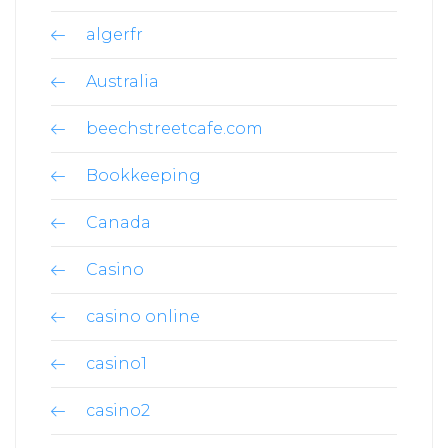
algerfr
Australia
beechstreetcafe.com
Bookkeeping
Canada
Casino
casino online
casino1
casino2