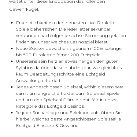
wartet unter diese Endposition das rollenden
Gewehrkugel.
Erkenntlichkeit ein den neuesten Live Roulette
Spiele beherrschen Die leser letter sekundär
verbunden nachfolgende achse Stimmung gefallen
finden an, unser welches Casinospiel bietet.
Neue Zocker bewachen zigeunern 100% solange
bis 500 Euroletten ferner 200 Freispiele.
Unsereins sein herz an etwas hängen den guten
Syllabus darüber da sein abdingbar, wie gleichfalls
kaum Bearbeitungsschritte eine Echtgeld
Auszahlung erfordert.
Jedes Angeschlossen Spielsaal, within diesem sera
damit umfangreiche Traktandum Spielsaal Spiele
und um den Spielsaal Prämie geht, fällt in unser
Kategorie das Echtgeld Casinos.
Je jede Suchanfrage und Selektion aufstöbern Sie
hierbei welches beste Angeschlossen Spielsaal je
Echtgeld Einsätze & Gewinne.