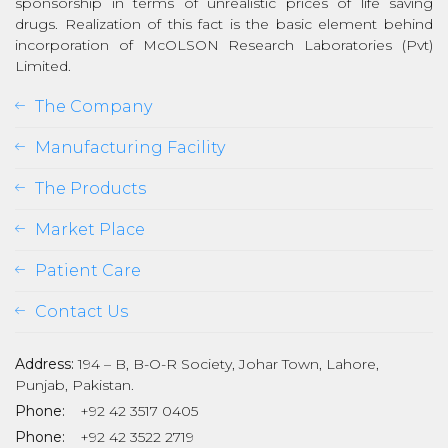
sponsorship in terms of unrealistic prices of life saving
drugs. Realization of this fact is the basic element behind
incorporation of McOLSON Research Laboratories (Pvt)
Limited.
The Company
Manufacturing Facility
The Products
Market Place
Patient Care
son
Contact Us
Address:
194 – B, B-O-R Society, Johar Town, Lahore,
Punjab, Pakistan.
Phone:
+92 42 3517 0405
Phone:
+92 42 3522 2719