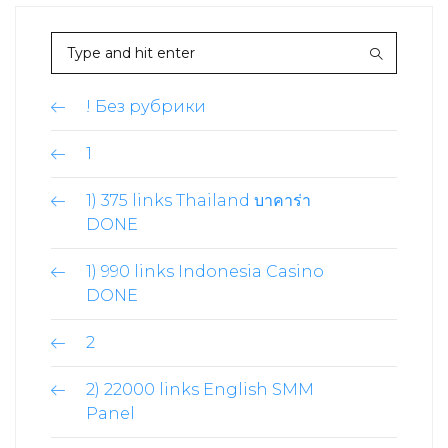
! Без рубрики
1
1) 375 links Thailand บาคาร่า
DONE
1) 990 links Indonesia Casino
DONE
2
2) 22000 links English SMM
Panel