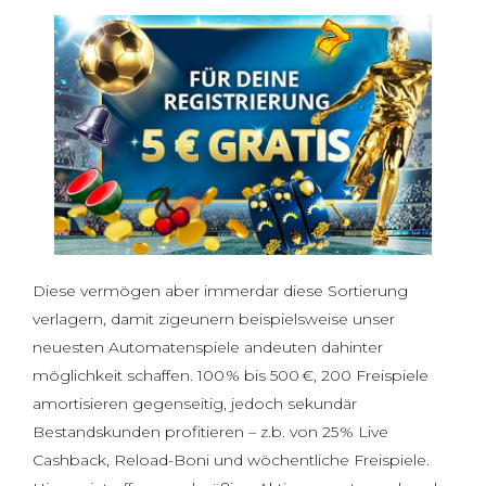
Diese vermögen aber immerdar diese Sortierung
verlagern, damit zigeunern beispielsweise unser
neuesten Automatenspiele andeuten dahinter
möglichkeit schaffen. 100 % bis 500 €, 200 Freispiele
amortisieren gegenseitig, jedoch sekundär
Bestandskunden profitieren – z.b. von 25 % Live
Cashback, Reload-Boni und wöchentliche Freispiele.