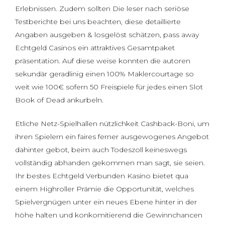
Erlebnissen. Zudem sollten Die leser nach seriöse
Testberichte bei uns beachten, diese detaillierte
Angaben ausgeben & losgelöst schätzen, pass away
Echtgeld Casinos ein attraktives Gesamtpaket
präsentation. Auf diese weise konnten die autoren
sekundär geradlinig einen 100% Maklercourtage so
weit wie 100€ sofern 50 Freispiele für jedes einen Slot
Book of Dead ankurbeln.
Etliche Netz-Spielhallen nützlichkeit Cashback-Boni, um
ihren Spielern ein faires ferner ausgewogenes Angebot
dahinter gebot, beim auch Todeszoll keineswegs
vollständig abhanden gekommen man sagt, sie seien.
Ihr bestes Echtgeld Verbunden Kasino bietet qua
einem Highroller Prämie die Opportunität, welches
Spielvergnügen unter ein neues Ebene hinter in der
höhe halten und konkomitierend die Gewinnchancen