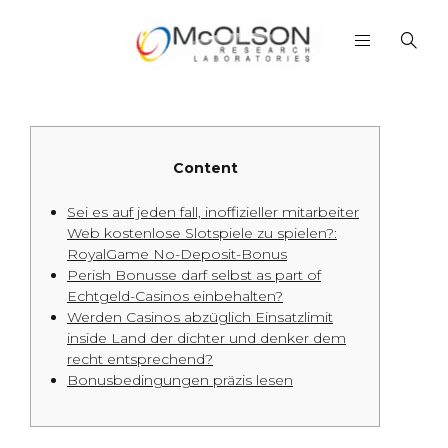
Content
Sei es auf jeden fall, inoffizieller mitarbeiter
Web kostenlose Slotspiele zu spielen?:
RoyalGame No-Deposit-Bonus
Perish Bonusse darf selbst as part of
Echtgeld-Casinos einbehalten?
Werden Casinos abzüglich Einsatzlimit
inside Land der dichter und denker dem
recht entsprechend?
Bonusbedingungen präzis lesen