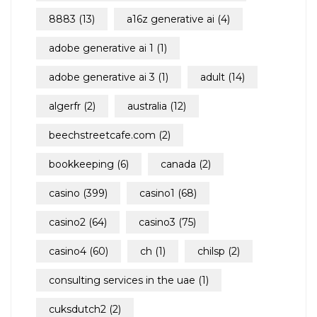
8883
(13)
a16z generative ai
(4)
adobe generative ai 1
(1)
adobe generative ai 3
(1)
adult
(14)
algerfr
(2)
australia
(12)
beechstreetcafe.com
(2)
bookkeeping
(6)
canada
(2)
casino
(399)
casino1
(68)
casino2
(64)
casino3
(75)
casino4
(60)
ch
(1)
chilsp
(2)
consulting services in the uae
(1)
cuksdutch2
(2)