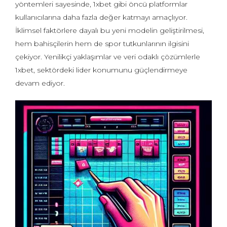
yöntemleri sayesinde, 1xbet gibi öncü platformlar
kullanıcılarına daha fazla değer katmayı amaçlıyor.
İklimsel faktörlere dayalı bu yeni modelin geliştirilmesi,
hem bahisçilerin hem de spor tutkunlarının ilgisini
çekiyor. Yenilikçi yaklaşımlar ve veri odaklı çözümlerle
1xbet, sektördeki lider konumunu güçlendirmeye
devam ediyor.