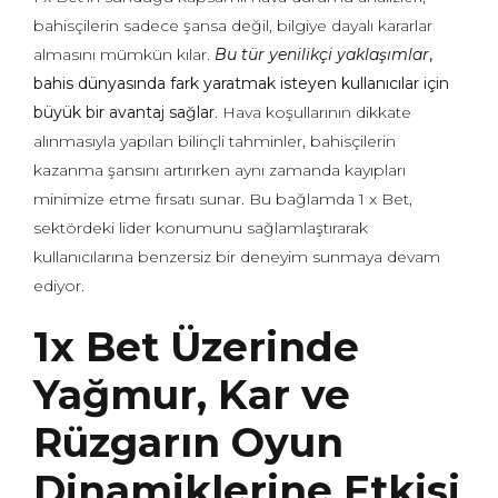
bahisçilerin sadece şansa değil, bilgiye dayalı kararlar
almasını mümkün kılar.
Bu tür yenilikçi yaklaşımlar
,
bahis dünyasında fark yaratmak isteyen kullanıcılar için
büyük bir avantaj sağlar
. Hava koşullarının dikkate
alınmasıyla yapılan bilinçli tahminler, bahisçilerin
kazanma şansını artırırken aynı zamanda kayıpları
minimize etme fırsatı sunar. Bu bağlamda 1 x Bet,
sektördeki lider konumunu sağlamlaştırarak
kullanıcılarına benzersiz bir deneyim sunmaya devam
ediyor.
1x Bet Üzerinde
Yağmur, Kar ve
Rüzgarın Oyun
Dinamiklerine Etkisi