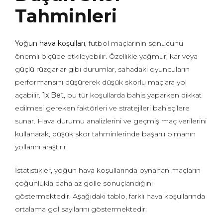
Tahminleri
Yoğun hava koşulları
, futbol maçlarının sonucunu
önemli ölçüde etkileyebilir. Özellikle yağmur, kar veya
güçlü rüzgarlar gibi durumlar, sahadaki oyuncuların
performansını düşürerek düşük skorlu maçlara yol
açabilir.
1x Bet
, bu tür koşullarda bahis yaparken dikkat
edilmesi gereken faktörleri ve stratejileri bahisçilere
sunar. Hava durumu analizlerini ve geçmiş maç verilerini
kullanarak, düşük skor tahminlerinde başarılı olmanın
yollarını araştırır.
İstatistikler, yoğun hava koşullarında oynanan maçların
çoğunlukla daha az golle sonuçlandığını
göstermektedir. Aşağıdaki tablo, farklı hava koşullarında
ortalama gol sayılarını göstermektedir: