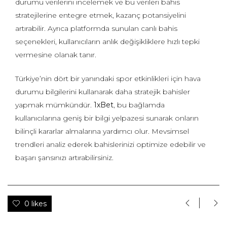
durumu verilerini incelemek ve bu verileri bahis
stratejilerine entegre etmek, kazanç potansiyelini
artırabilir. Ayrıca platformda sunulan canlı bahis
seçenekleri, kullanıcıların anlık değişikliklere hızlı tepki
vermesine olanak tanır.
Türkiye’nin dört bir yanındaki spor etkinlikleri için hava
durumu bilgilerini kullanarak daha stratejik bahisler
yapmak mümkündür.
1xBet
, bu bağlamda
kullanıcılarına geniş bir bilgi yelpazesi sunarak onların
bilinçli kararlar almalarına yardımcı olur. Mevsimsel
trendleri analiz ederek bahislerinizi optimize edebilir ve
başarı şansınızı artırabilirsiniz.
0 likes