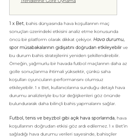
Trendlerine Göre Oynama
1 x Bet
, bahis dünyasında hava koşullarının maç
sonuçları üzerindeki etkisini analiz etme konusunda
öncü bir platform olarak dikkat çekiyor.
Hava durumu
,
spor müsabakalarının gidişatını doğrudan etkileyebilir
ve
bu durum bahis stratejilerini yeniden şekillendirebilir.
Örneğin, yağmurlu bir havada futbol maçlarının daha az
golle sonuçlanma ihtimali yüksektir, çünkü saha
koşulları oyuncuların performansını olumsuz
etkileyebilir. 1 x Bet, kullanıcılarına sunduğu detaylı hava
durumu analizleriyle bu tür değişkenleri göz önünde
bulundurarak daha bilinçli bahis yapmalarını sağlar.
Futbol, tenis ve beyzbol gibi açık hava sporlarında
, hava
koşullarının doğrudan etkisi göz ardı edilemez. 1 x Bet’in
sağladığı hava durumu verileri sayesinde, bahisçiler