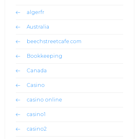
algerfr
Australia
beechstreetcafe.com
Bookkeeping
Canada
Casino
casino online
casino1
casino2