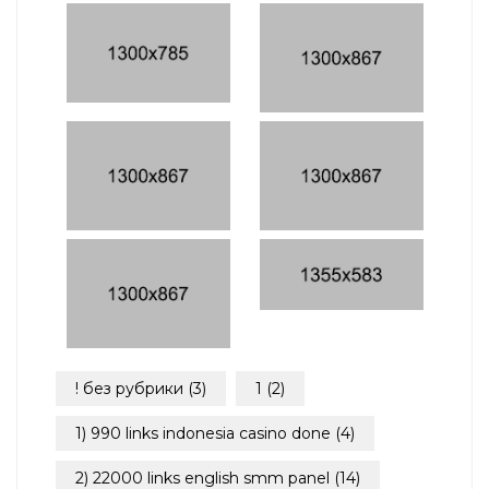
! без рубрики
(3)
1
(2)
1) 990 links indonesia casino done
(4)
2) 22000 links english smm panel
(14)