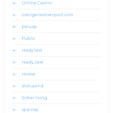
Online Casino
orangeriesliverpool.com
perusp
Public
ready text
ready_text
review
slotcasind
Sober living
spainsp