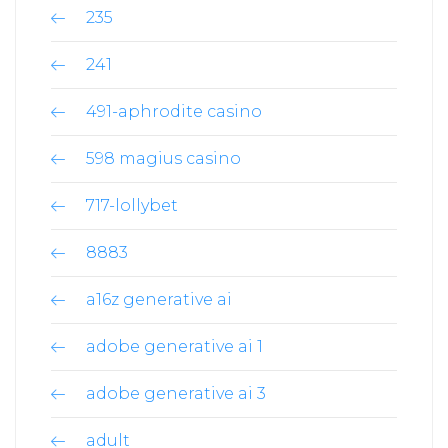
235
241
491-aphrodite casino
598 magius casino
717-lollybet
8883
a16z generative ai
adobe generative ai 1
adobe generative ai 3
adult