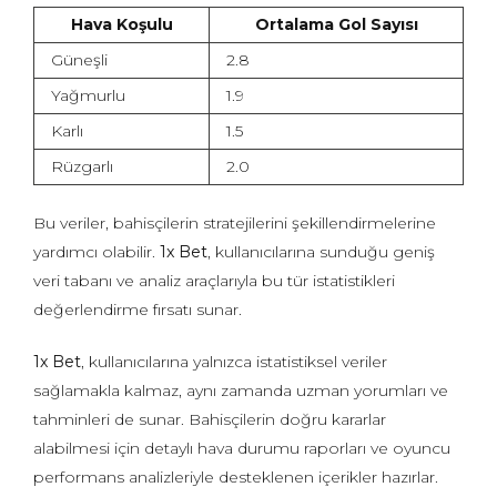
Hava Koşulu
Ortalama Gol Sayısı
Güneşli
2.8
Yağmurlu
1.9
Karlı
1.5
Rüzgarlı
2.0
Bu veriler, bahisçilerin stratejilerini şekillendirmelerine
yardımcı olabilir.
1x Bet
, kullanıcılarına sunduğu geniş
veri tabanı ve analiz araçlarıyla bu tür istatistikleri
değerlendirme fırsatı sunar.
1x Bet
, kullanıcılarına yalnızca istatistiksel veriler
sağlamakla kalmaz, aynı zamanda uzman yorumları ve
tahminleri de sunar. Bahisçilerin doğru kararlar
alabilmesi için detaylı hava durumu raporları ve oyuncu
performans analizleriyle desteklenen içerikler hazırlar.