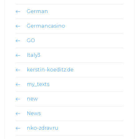
German
Germancasino
GO
Italy3
kerstin-koeditz.de
my_texts
new
News
nko-zdrav.ru