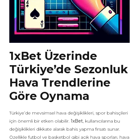
1xBet Üzerinde
Türkiye’de Sezonluk
Hava Trendlerine
Göre Oynama
Türkiye’de mevsimsel hava değişiklikleri, spor bahisçileri
için önemli bir etken olabilir.
1xBet
, kullanıcılarına bu
değişiklikleri dikkate alarak bahis yapma fırsatı sunar.
Özellikle futbol ve basketbol gibi açık hava sporları, hava