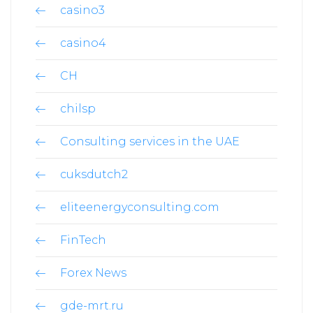
casino3
casino4
CH
chilsp
Consulting services in the UAE
cuksdutch2
eliteenergyconsulting.com
FinTech
Forex News
gde-mrt.ru