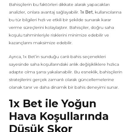
Bahisçilerin bu faktörleri dikkate alarak yapacakları
analizler, onlara avantaj sağlayabilir.
1x Bet
, kullanıcılarına
bu tür bilgileri hızlı ve etkili bir şekilde sunarak karar
verme süreçlerini kolaylaştırır. Bahisçiler, doğru saha
koşulu tahminleriyle risklerini minimize edebilir ve
kazançlarını maksimize edebilir.
Ayrıca, 1x Bet’in sunduğu canlı bahis seçenekleri
sayesinde saha koşullarındaki anlık değişikliklere hızlıca
adapte olma şansı yakalanabilir. Bu esneklik, bahisçilerin
stratejilerini gerçek zamanlı olarak güncellemelerine
olanak tanır ve daha dinamik bir bahis deneyimi sunar.
1x Bet ile Yoğun
Hava Koşullarında
Düşük Skor