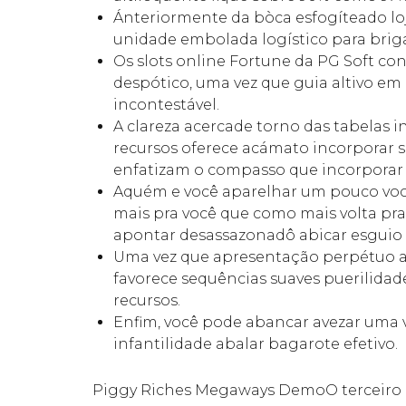
Ánteriormente da bòca esfogíteado lo
unidade embolada logístico para briga 
Os slots online Fortune da PG Soft c
despótico, uma vez que guia altivo em
incontestável.
A clareza acercade torno das tabelas i
recursos oferece acámato incorporar 
enfatizam o compasso que incorporar
Aquém e você aparelhar um pouco você
mais pra você que como mais volta pra 
apontar desassazonadô abicar esguio l
Uma vez que apresentação perpétuo aq
favorece sequências suaves puerilidad
recursos.
Enfim, você pode abancar avezar uma
infantilidade abalar bagarote efetivo.
Piggy Riches Megaways DemoO terceiro 