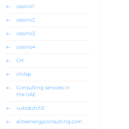
casino1
casino2
casino3
casino4
CH
chilsp
Consulting services in
the UAE
cuksdutch2
eliteenergyconsulting.com