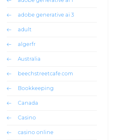
adobe generative ai 1
adobe generative ai 3
adult
algerfr
Australia
beechstreetcafe.com
Bookkeeping
Canada
Casino
casino online