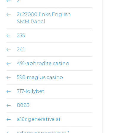
2
2) 22000 links English
SMM Panel
235
241
491-aphrodite casino
598 magius casino
717-lollybet
8883
a16z generative ai