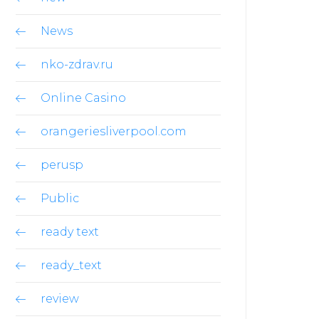
News
nko-zdrav.ru
Online Casino
orangeriesliverpool.com
perusp
Public
ready text
ready_text
review