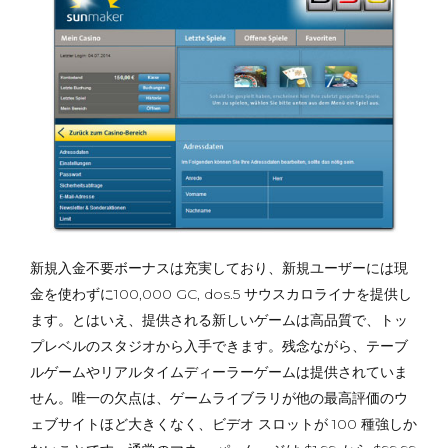
新規入金不要ボーナスは充実しており、新規ユーザーには現
金を使わずに100,000 GC, dos.5 サウスカロライナを提供し
ます。とはいえ、提供される新しいゲームは高品質で、トッ
プレベルのスタジオから入手できます。残念ながら、テーブ
ルゲームやリアルタイムディーラーゲームは提供されていま
せん。唯一の欠点は、ゲームライブラリが他の最高評価のウ
ェブサイトほど大きくなく、ビデオ スロットが 100 種強しか