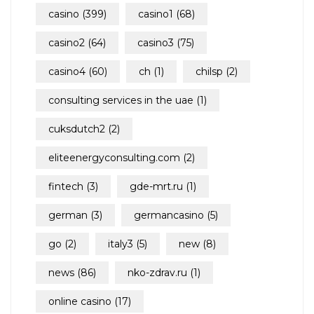
casino
(399)
casino1
(68)
casino2
(64)
casino3
(75)
casino4
(60)
ch
(1)
chilsp
(2)
consulting services in the uae
(1)
cuksdutch2
(2)
eliteenergyconsulting.com
(2)
fintech
(3)
gde-mrt.ru
(1)
german
(3)
germancasino
(5)
go
(2)
italy3
(5)
new
(8)
news
(86)
nko-zdrav.ru
(1)
online casino
(17)