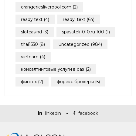
orangeriesliverpool.com
(2)
ready text
(4)
ready_text
(64)
slotcasind
(3)
spasateli1010.ru 100
(1)
thai1550
(8)
uncategorized
(984)
vietnam
(4)
консалтинговые услуги в оаэ
(2)
финтех
(2)
форекс брокеры
(5)
linkedin
facebook