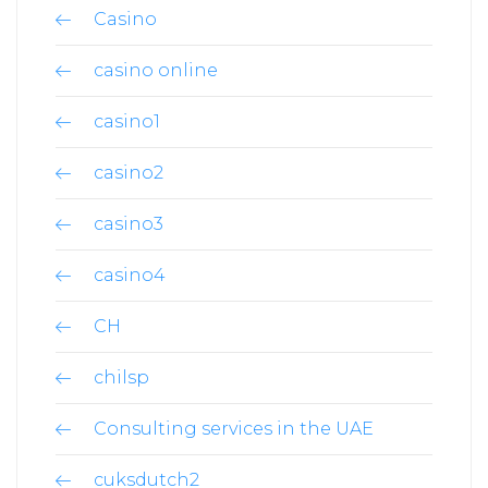
Casino
casino online
casino1
casino2
casino3
casino4
CH
chilsp
Consulting services in the UAE
cuksdutch2