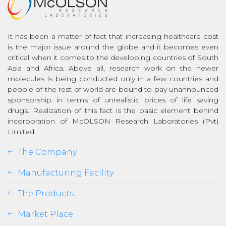
It has been a matter of fact that increasing healthcare cost
is the major issue around the globe and it becomes even
critical when it comes to the developing countries of South
Asia and Africa. Above all, research work on the newer
molecules is being conducted only in a few countries and
people of the rest of world are bound to pay unannounced
sponsorship in terms of unrealistic prices of life saving
drugs. Realization of this fact is the basic element behind
incorporation of McOLSON Research Laboratories (Pvt)
Limited.
The Company
Manufacturing Facility
The Products
Market Place