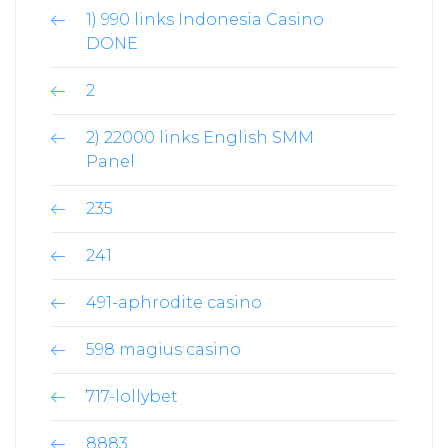
1) 990 links Indonesia Casino
DONE
2
2) 22000 links English SMM
Panel
235
241
491-aphrodite casino
598 magius casino
717-lollybet
8883