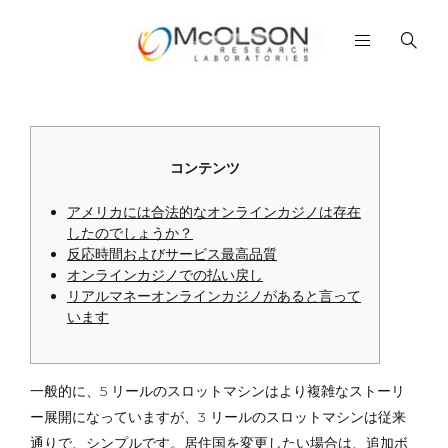
コンテンツ
アメリカには合法的なオンラインカジノは存在
したのでしょうか？
反応時間およびサービス最高品質
オンラインカジノでの払い戻し
リアルマネーオンラインカジノがあると言って
います
一般的に、5 リールのスロットマシンはより複雑なストーリ
ー展開になっていますが、3 リールのスロットマシンは従来
通りで、シンプルです。居住国を変更したい場合は、追加ボ