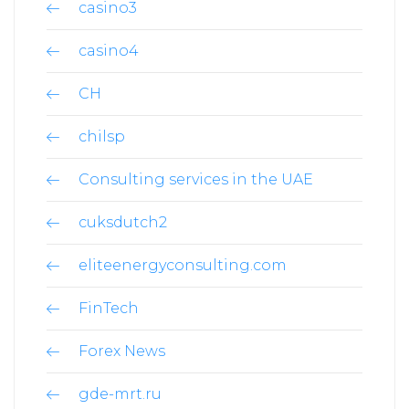
casino3
casino4
CH
chilsp
Consulting services in the UAE
cuksdutch2
eliteenergyconsulting.com
FinTech
Forex News
gde-mrt.ru