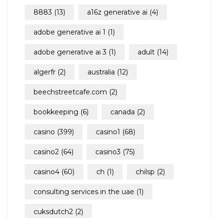
8883
(13)
a16z generative ai
(4)
adobe generative ai 1
(1)
adobe generative ai 3
(1)
adult
(14)
algerfr
(2)
australia
(12)
beechstreetcafe.com
(2)
bookkeeping
(6)
canada
(2)
casino
(399)
casino1
(68)
casino2
(64)
casino3
(75)
casino4
(60)
ch
(1)
chilsp
(2)
consulting services in the uae
(1)
cuksdutch2
(2)