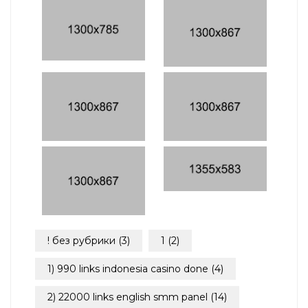
! без рубрики
(3)
1
(2)
1) 990 links indonesia casino done
(4)
2) 22000 links english smm panel
(14)