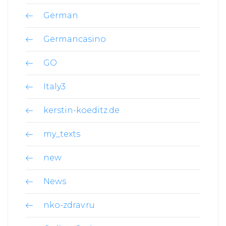
German
Germancasino
GO
Italy3
kerstin-koeditz.de
my_texts
new
News
nko-zdrav.ru