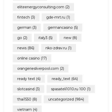
eliteenergyconsulting.com
(2)
fintech
(3)
gde-mrt.ru
(1)
german
(3)
germancasino
(5)
go
(2)
italy3
(5)
new
(8)
news
(86)
nko-zdrav.ru
(1)
online casino
(17)
orangeriesliverpool.com
(2)
ready text
(4)
ready_text
(64)
slotcasind
(3)
spasateli1010.ru 100
(1)
thai1550
(8)
uncategorized
(984)
vietnam
(4)