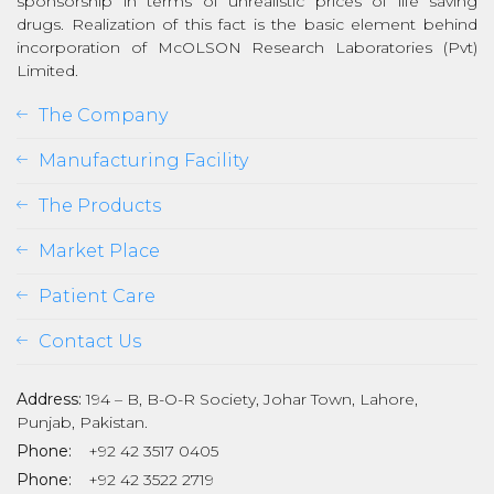
sponsorship in terms of unrealistic prices of life saving
drugs. Realization of this fact is the basic element behind
incorporation of McOLSON Research Laboratories (Pvt)
Limited.
The Company
Manufacturing Facility
The Products
Market Place
Patient Care
Contact Us
Address:
194 – B, B-O-R Society, Johar Town, Lahore,
Punjab, Pakistan.
Phone:
+92 42 3517 0405
Phone:
+92 42 3522 2719