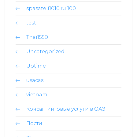
spasateli1010.ru 100
test
Thai1550
Uncategorized
Uptime
usacas
vietnam
Консалтинговые услуги в ОАЭ
Пости